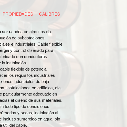
PROPIEDADES
CALIBRES
EMPAQUE
ESPECIFICACI
ser usados en circuitos de
ibución de subestaciones,
ales e industriales. Cable flexible
nergía y control diseñado para
 Fabricado con conductores
r la instalación.
cable flexible de potencia
cer los requisitos industriales
iones industriales de baja
s, instalaciones en edificios, etc.
ace particularmente adecuado en
racias al diseño de sus materiales,
en todo tipo de condiciones
húmedas y secas, instalación al
, e incluso sumergido en agua, sin
 útil del cable.