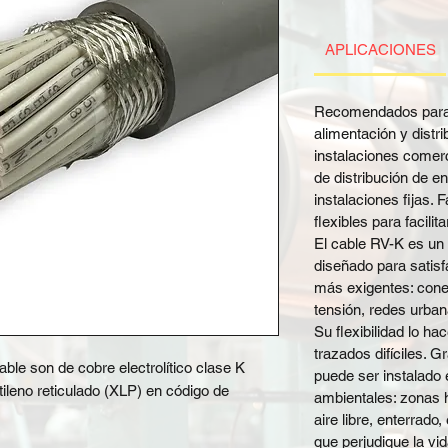
APLICACIONES
Recomendados para 
alimentación y distr
instalaciones comerci
de distribución de e
instalaciones fijas.
flexibles para facilita
El cable RV-K es un 
diseñado para satisfa
más exigentes: conex
tensión, redes urbana
Su flexibilidad lo h
trazados difíciles. G
ble son de cobre electrolítico clase K
puede ser instalado 
etileno reticulado (XLP) en código de
ambientales: zonas 
aire libre, enterrado
que perjudique la vida