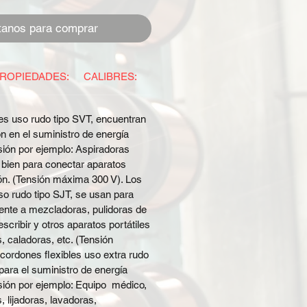
tanos para comprar
ROPIEDADES:
CALIBRES:
ESPECIFICACIONES:
REGIS
es uso rudo tipo SVT, encuentran
ón en el suministro de energía
nsión por ejemplo: Aspiradoras
 bien para conectar aparatos
ión. (Tensión máxima 300 V). Los
so rudo tipo SJT, se usan para
ente a mezcladoras, pulidoras de
scribir y otros aparatos portátiles
, caladoras, etc. (Tensión
cordones flexibles uso extra rudo
para el suministro de energía
nsión por ejemplo: Equipo médico,
s, lijadoras, lavadoras,