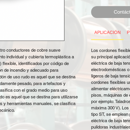
Contác
APLICACIÓN
P
atro conductores de cobre suave
Los cordones flexibl
ento individual y cubierta termoplástica a
su principal aplicaci
eléctrica de baja te
 flexible, identificados por código de
electrodomésticas o
ión de incendio y adecuado para
ligeros de baja tens
rdón de uso rudo es aquel que se destina
cordones flexibles u
adamente pesado, para artefactos y
alimentar eléctricam
asifica con el grado medio para uso
pisos, máquinas de e
o es aquel que se destina para utilizarse
por ejemplo: Taladros
s y herramientas manuales, se clasifica
máxima 300 V). Los 
ecánico.
tipo ST, se emplean 
eléctrica de baja te
pulidoras industriale